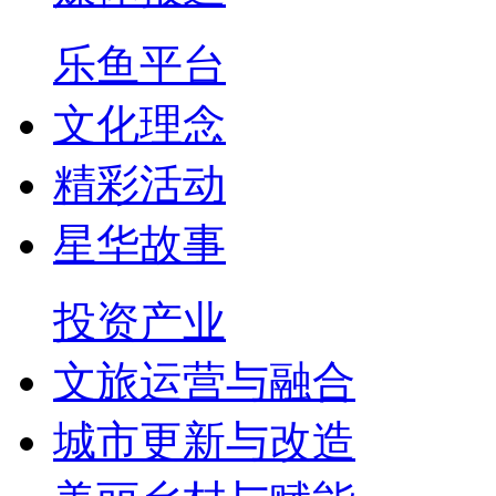
乐鱼平台
文化理念
精彩活动
星华故事
投资产业
文旅运营与融合
城市更新与改造