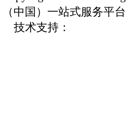
（中国）一站式服务平
技术支持：