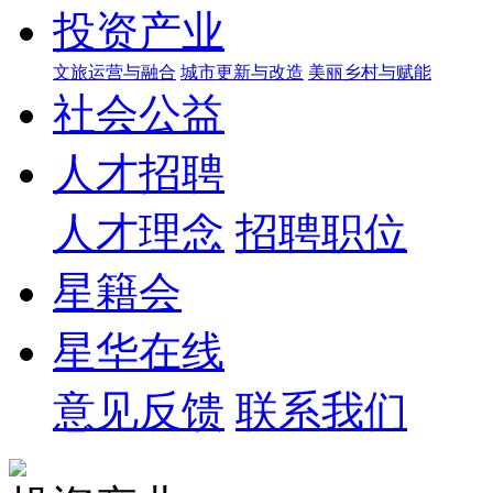
投资产业
文旅运营与融合
城市更新与改造
美丽乡村与赋能
社会公益
人才招聘
人才理念
招聘职位
星籍会
星华在线
意见反馈
联系我们