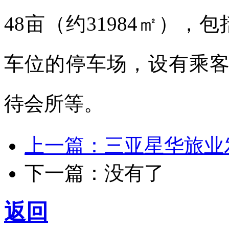
48亩（约31984㎡），
车位的停车场，设有乘
待会所等。
上一篇：三亚星华旅业
下一篇：没有了
返回