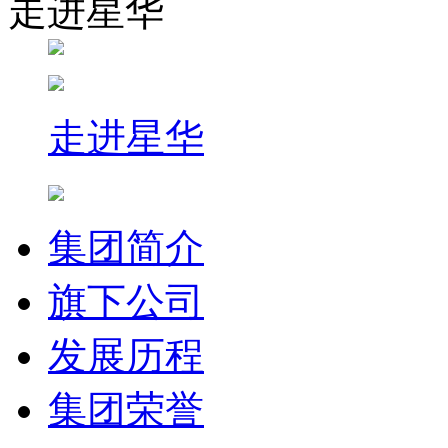
走进星华
走进星华
集团简介
旗下公司
发展历程
集团荣誉