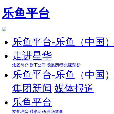
乐鱼平台
乐鱼平台-乐鱼（中国
走进星华
集团简介
旗下公司
发展历程
集团荣誉
乐鱼平台-乐鱼（中国
集团新闻
媒体报道
乐鱼平台
文化理念
精彩活动
星华故事