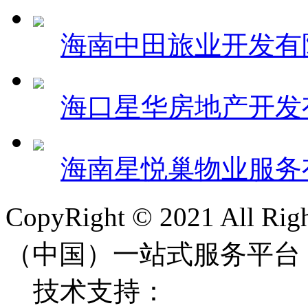
海南中田旅业开发有
海口星华房地产开发
海南星悦巢物业服务
CopyRight © 2021 All 
（中国）一站式服务平
技术支持：