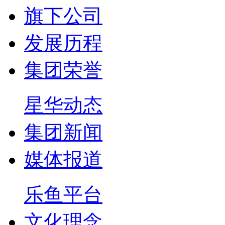
旗下公司
发展历程
集团荣誉
星华动态
集团新闻
媒体报道
乐鱼平台
文化理念