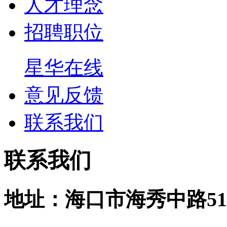
人才理念
招聘职位
星华在线
意见反馈
联系我们
联系我们
地址：海口市海秀中路51