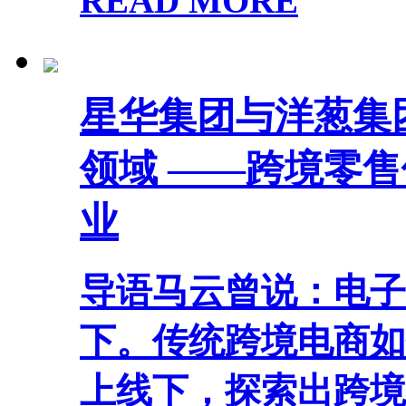
READ MORE
星华集团与洋葱集
领域 ——跨境零售
业
导语马云曾说：电子
下。传统跨境电商如
上线下，探索出跨境