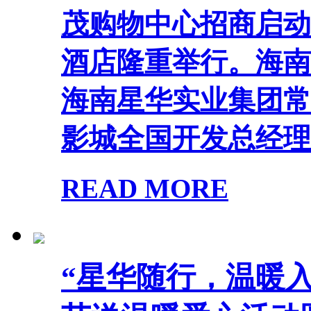
茂购物中心招商启动
酒店隆重举行。海南
海南星华实业集团常
影城全国开发总经理秦
READ MORE
“星华随行，温暖