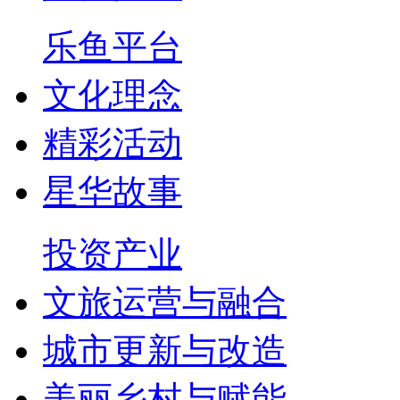
乐鱼平台
文化理念
精彩活动
星华故事
投资产业
文旅运营与融合
城市更新与改造
美丽乡村与赋能