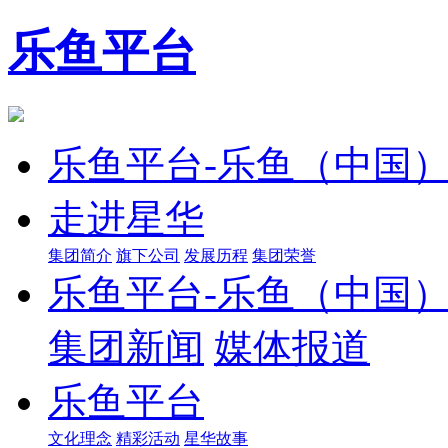
乐鱼平台
乐鱼平台-乐鱼（中国
走进星华
集团简介
旗下公司
发展历程
集团荣誉
乐鱼平台-乐鱼（中国
集团新闻
媒体报道
乐鱼平台
文化理念
精彩活动
星华故事