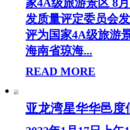
家4A级旅游景区 8
发质量评定委员会发
评为国家4A级旅游
海南省琼海...
READ MORE
亚龙湾星华华邑度