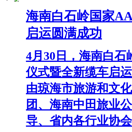
海南白石岭国家A
启运圆满成功
4月30日，海南白石
仪式暨全新缆车启运
由琼海市旅游和文化
团、海南中田旅业公
导、省内各行业协会、