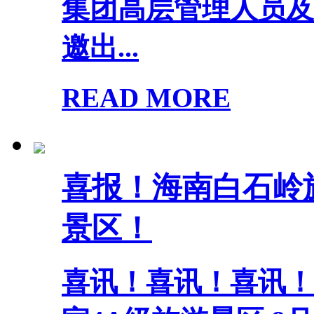
集团高层管理人员及
邀出...
READ MORE
喜报！海南白石岭
景区！
喜讯！喜讯！喜讯！