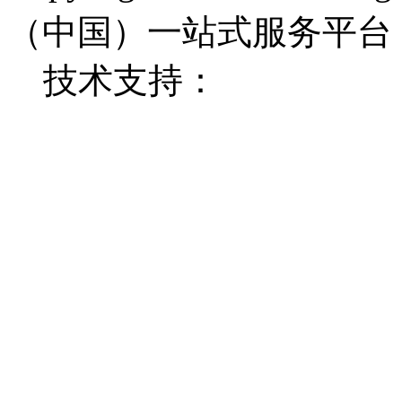
（中国）一站式服务平
技术支持：