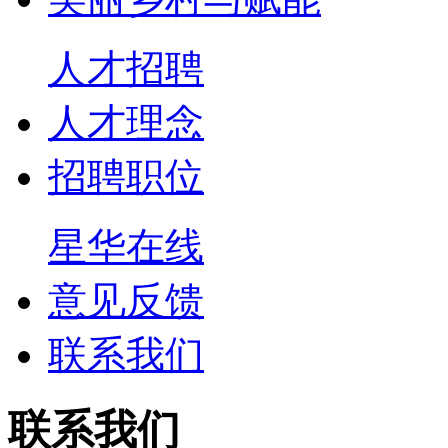
人才招聘
人才理念
招聘职位
星华在线
意见反馈
联系我们
联系我们